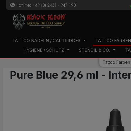
Hotline: +49 (0) 2431 - 947 190
t
 Hauptinhalt springen
Zur Suche springen
Zur Hauptnavigation springen
TATTOO NADELN / CARTRIDGES
TATTOO FARBE
HYGIENE / SCHUTZ
STENCIL & CO.
TA
Tattoo Farben
Pure Blue 29,6 ml - Int
Bildergalerie überspringen