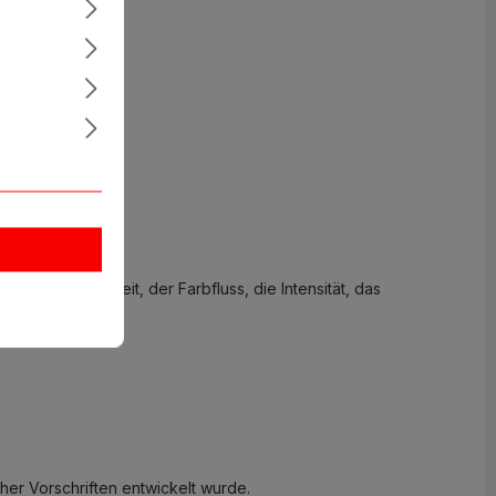
: die Lebendigkeit, der Farbfluss, die Intensität, das
her Vorschriften entwickelt wurde.