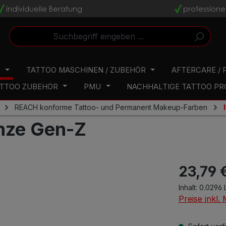
individuelle Beratung
professione
v
v
N
TATTOO MASCHINEN / ZUBEHÖR
AFTERCARE / 
TTOO ZUBEHÖR
PMU
NACHHALTIGE TATTOO P
REACH konforme Tattoo- und Permanent Makeup-Farben
enze Gen-Z
23,79 
Inhalt:
0.0296 
Preise inkl.