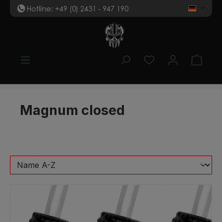
Hotline: +49 (0) 2431 - 947 190
t
Zum Hauptinhalt springen
Du hast 0 Produk
Ware
Magnum closed