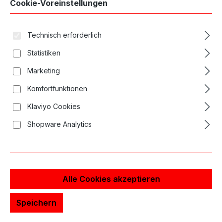
Cookie-Voreinstellungen
Technisch erforderlich
Statistiken
Marketing
Komfortfunktionen
Klaviyo Cookies
Shopware Analytics
Alle Cookies akzeptieren
Magic Moon Skull Tubes 25mm 7er MG
Speichern
closed - 25St.