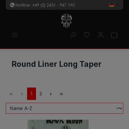
Hotline: +49 (0) 2431 - 947 190
t
Zum Hauptinhalt springen
Du hast 0 Produk
Ware
Round Liner Long Taper
Seite
Seite
1
2