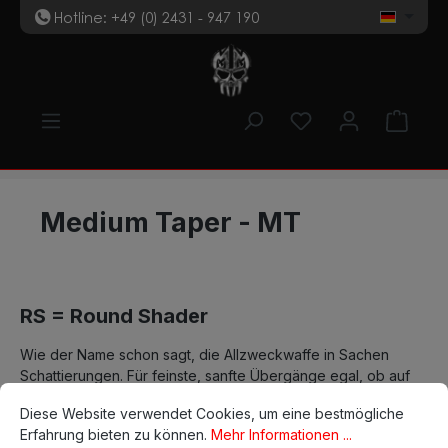
Hotline: +49 (0) 2431 - 947 190
t
Zum Hauptinhalt springen
Du hast 0 Produk
Ware
Medium Taper - MT
RS = Round Shader
Wie der Name schon sagt, die Allzweckwaffe in Sachen
Schattierungen. Für feinste, sanfte Übergänge egal, ob auf
Cookie-Voreinstellungen
Diese Website verwendet Cookies, um eine bestmögliche Erfahrun
schwieriger oder samtweicher Haut. Hier bieten wir mit 4
Diese Website verwendet Cookies, um eine bestmögliche
Nadelstärken, 7 Nadelanordnungen auf 3 Nadelspitzen
Erfahrung bieten zu können.
Mehr Informationen ...
alles an, was Kunst und Kunde verlangt.