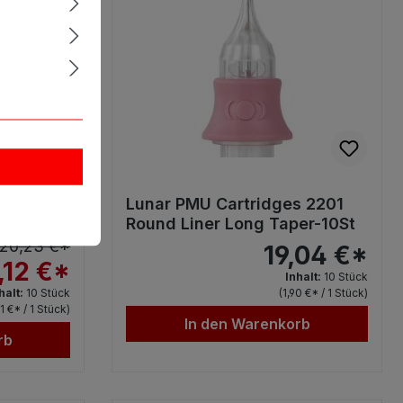
s 1809
Lunar PMU Cartridges 2201
er-10St.
Round Liner Long Taper-10St
20,23 €*
19,04 €*
,12 €*
Inhalt:
10 Stück
halt:
10 Stück
(1,90 €* / 1 Stück)
01 €* / 1 Stück)
In den Warenkorb
rb