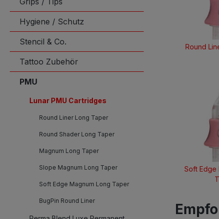
Grips / Tips
Hygiene / Schutz
Stencil & Co.
Round Lin
Tattoo Zubehör
PMU
Lunar PMU Cartridges
Round Liner Long Taper
Round Shader Long Taper
Magnum Long Taper
Slope Magnum Long Taper
Soft Edge
T
Soft Edge Magnum Long Taper
BugPin Round Liner
Empfo
Perma Blend Luxe Permanent