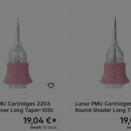
MU Cartridges 2203
Lunar PMU Cartridge
iner Long Taper-10St.
Round Shader Long T
10St.
19,04 €*
19
Inhalt:
10 Stück
In