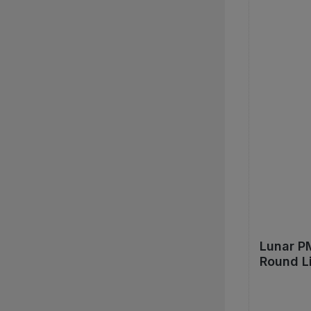
Lunar P
Round L