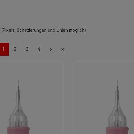
Pixels, Schattierungen und Linien möglich)
Seite
Seite
Seite
Seite
1
2
3
4