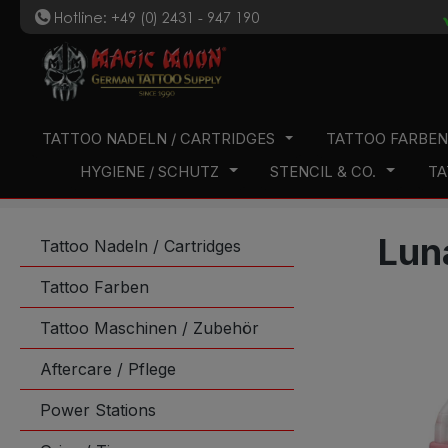
Hotline: +49 (0) 2431 - 947 190
t
 Hauptinhalt springen
Zur Suche springen
Zur Hauptnavigation springen
TATTOO NADELN / CARTRIDGES
TATTOO FARBE
HYGIENE / SCHUTZ
STENCIL & CO.
TA
Lun
Tattoo Nadeln / Cartridges
Tattoo Farben
Tattoo Maschinen / Zubehör
Aftercare / Pflege
Power Stations