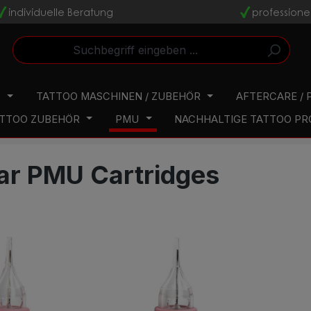
individuelle Beratung
professione
v
v
N
TATTOO MASCHINEN / ZUBEHÖR
AFTERCARE / 
TTOO ZUBEHÖR
PMU
NACHHALTIGE TATTOO P
ar PMU Cartridges