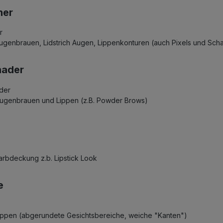
ner
ugenbrauen, Lidstrich Augen, Lippenkonturen (auch Pixels und Scha
hader
n Augenbrauen und Lippen (z.B. Powder Brows)
Farbdeckung z.b. Lipstick Look
e
Lippen (abgerundete Gesichtsbereiche, weiche "Kanten")