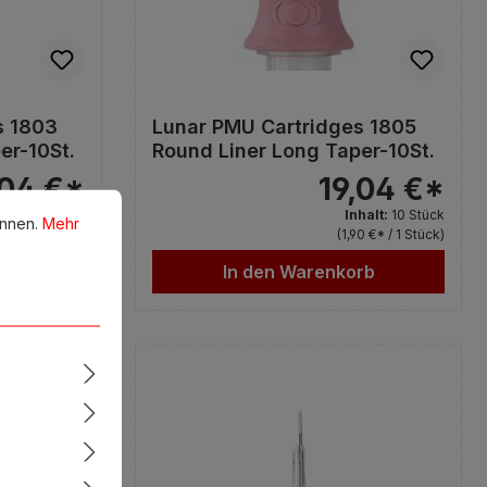
s 1803
Lunar PMU Cartridges 1805
er-10St.
Round Liner Long Taper-10St.
,04 €*
19,04 €*
en.
Mehr Informationen ...
halt:
10 Stück
Inhalt:
10 Stück
önnen.
Mehr
90 €* / 1 Stück)
(1,90 €* / 1 Stück)
rb
In den Warenkorb