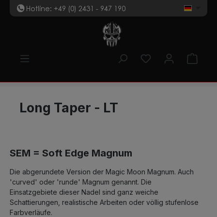
Hotline: +49 (0) 2431 - 947 190
t
Zum Hauptinhalt springen
Du hast 0 Produk
Ware
Long Taper - LT
SEM = Soft Edge Magnum
Die abgerundete Version der Magic Moon Magnum. Auch
'curved' oder 'runde' Magnum genannt. Die
Einsatzgebiete dieser Nadel sind ganz weiche
Schattierungen, realistische Arbeiten oder völlig stufenlose
Farbverläufe.