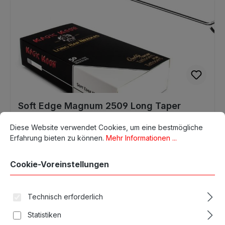
Soft Edge Magnum 2509 Long Taper
Cookie-Voreinstellungen
Diese Website verwendet Cookies, um eine bestmögliche Erfahrun
Diese Website verwendet Cookies, um eine bestmögliche
Erfahrung bieten zu können.
Mehr Informationen ...
39,27 €*
Qualität von Magic Moon
Cookie-Voreinstellungen
In den Warenkorb
Technisch erforderlich
Statistiken