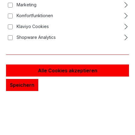
Marketing
Komfortfunktionen
Klaviyo Cookies
Shopware Analytics
Alle Cookies akzeptieren
Speichern
Soft Edge Magnum 2513 Long Taper
45,22 €*
Qualität von Magic Moon