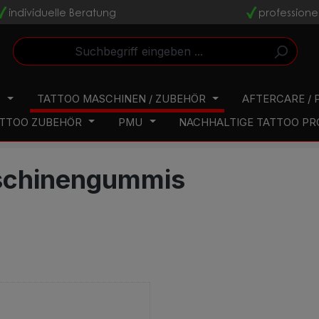
individuelle Beratung
professione
v
v
N
TATTOO MASCHINEN / ZUBEHÖR
AFTERCARE / 
TTOO ZUBEHÖR
PMU
NACHHALTIGE TATTOO P
chinengummis