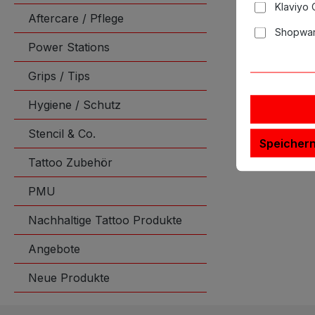
Klaviyo
Aftercare / Pflege
Shopwar
Power Stations
Grips / Tips
Hygiene / Schutz
Stencil & Co.
Speicher
Tattoo Zubehör
PMU
Nachhaltige Tattoo Produkte
Angebote
Neue Produkte