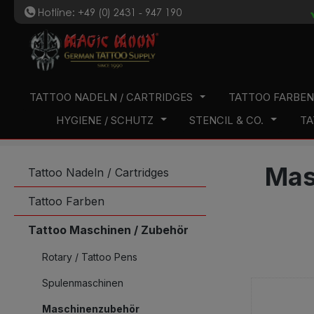
Hotline: +49 (0) 2431 - 947 190
t
 Hauptinhalt springen
Zur Suche springen
Zur Hauptnavigation springen
TATTOO NADELN / CARTRIDGES
TATTOO FARBE
HYGIENE / SCHUTZ
STENCIL & CO.
TA
Mas
Tattoo Nadeln / Cartridges
Tattoo Farben
Tattoo Maschinen / Zubehör
Rotary / Tattoo Pens
Spulenmaschinen
Maschinenzubehör