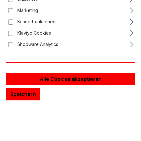
Marketing
Komfortfunktionen
Klaviyo Cookies
Shopware Analytics
Alle Cookies akzeptieren
Talens Zeichentusche Drawing Ink 490ml
Speichern
37,84 €*
Inhalt:
0.03 Liter
(1.261,33 €* / 1
Liter)
In den Warenkorb