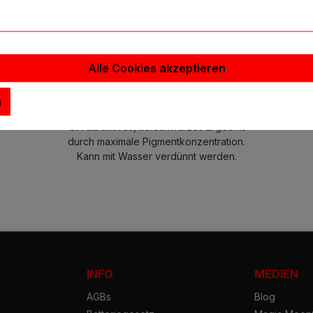
s Zeichentusche Indian Ink 490
Talens Zeichentusche Indian Ink 490ml
Alle Cookies akzeptieren
Altbewährte Zeichentusche für Zeichnungen, sowie
Kalligrafie und Airbrush-Arbeiten.
n
Die lichtechten Pigmente ergeben
ein attraktives, tiefschwarzes Ergebnis
durch maximale Pigmentkonzentration.
Kann mit Wasser verdünnt werden.
INFO
MEDIEN
AGBs
Blog