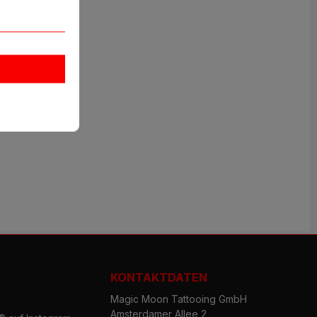
ml"
KONTAKTDATEN
Magic Moon Tattooing GmbH
Amsterdamer Allee 2