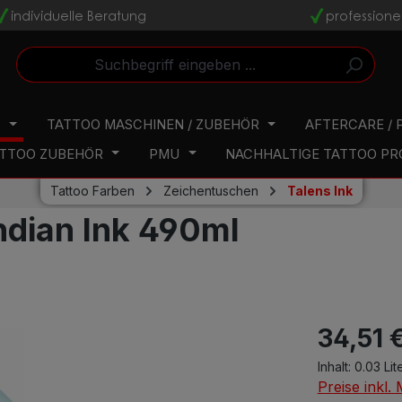
individuelle Beratung
professione
v
v
N
TATTOO MASCHINEN / ZUBEHÖR
AFTERCARE / 
TTOO ZUBEHÖR
PMU
NACHHALTIGE TATTOO P
Tattoo Farben
Zeichentuschen
Talens Ink
ndian Ink 490ml
34,51 
Inhalt:
0.03 Lit
Preise inkl.