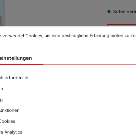
Sofort verfü
Produkt
stellungen
erwendet Cookies, um eine bestmögliche Erfahrung bieten zu könn
e verwendet Cookies, um eine bestmögliche Erfahrung bieten zu k
..
Zum Merkze
Produktnum
einstellungen
Alle abgebild
nur Richtwerte
h erforderlich
en
ng
unktionen
inweise
 Cookies
e Analytics