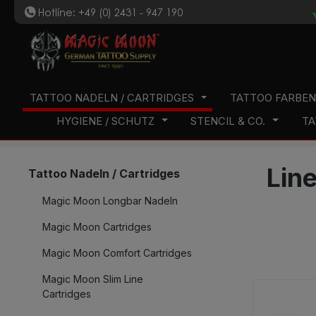
Hotline: +49 (0) 2431 - 947 190
t
 Hauptinhalt springen
Zur Suche springen
Zur Hauptnavigation springen
TATTOO NADELN / CARTRIDGES
TATTOO FARBE
HYGIENE / SCHUTZ
STENCIL & CO.
TA
Line
Tattoo Nadeln / Cartridges
Magic Moon Longbar Nadeln
Magic Moon Cartridges
Magic Moon Comfort Cartridges
Magic Moon Slim Line
Cartridges