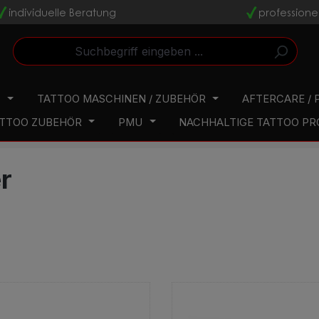
individuelle Beratung
professione
v
v
N
TATTOO MASCHINEN / ZUBEHÖR
AFTERCARE / 
TTOO ZUBEHÖR
PMU
NACHHALTIGE TATTOO P
r