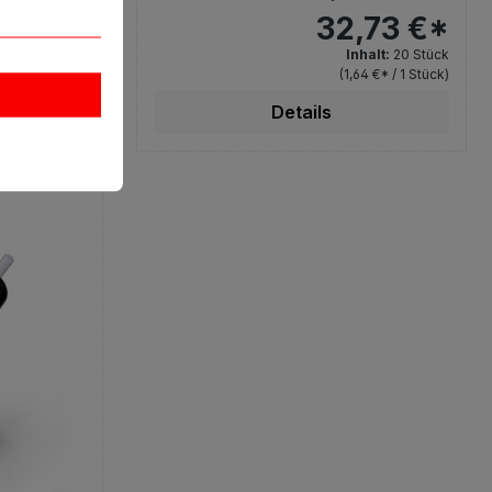
Stk.
,54 €*
32,73 €*
halt:
20 Stück
Inhalt:
20 Stück
8 €* / 1 Stück)
(1,64 €* / 1 Stück)
rb
Details