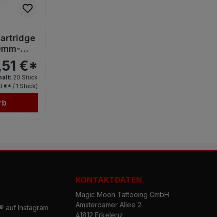
artridge
30mm-
,51 €*
halt:
20 Stück
3 €* / 1 Stück)
rb
KONTAKTDATEN
Magic Moon Tattooing GmbH
Amsterdamer Allee 2
 auf Instagram
41812 Erkelenz