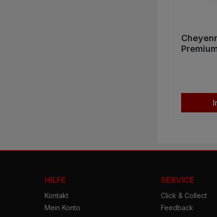
Cheyenn
Premium
Stk.
I
HILFE
SERVICE
Kontakt
Click & Collect
Mein Konto
Feedback