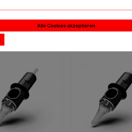
Stk.
31,54 €*
31
Inhalt:
20 Stück
In
(1,58 €* / 1 Stück)
(1,5
Alle Cookies akzeptieren
n den Warenkorb
In den Warenko
n