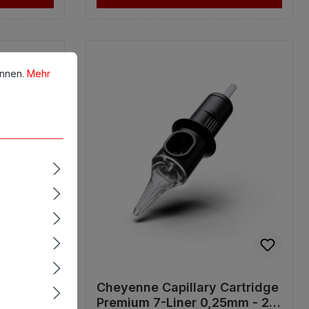
en.
Mehr Informationen ...
önnen.
Mehr
artridge
Cheyenne Capillary Cartridge
0mm - 20
Premium 7-Liner 0,25mm - 20