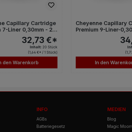
e Capillary Cartridge
Cheyenne Capillary C
 7-Liner 0,30mm - 20
Premium 9-Liner-0,
20St
32,73 €*
34
Inhalt:
20 Stück
In
(1,64 €* / 1 Stück)
(1,7
n den Warenkorb
In den Warenko
INFO
MEDIEN
AGBs
Blog
Batteriegesetz
Magic Moon®