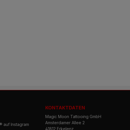
KONTAKTDATEN
Magic Moon Tattooing GmbH
Amsterdamer Allee 2
 auf Instagram
41812 Erkelenz