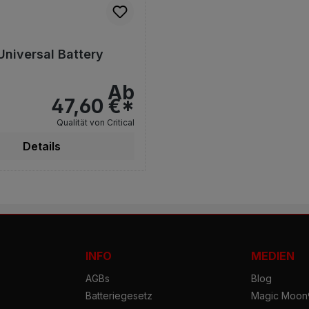
 Universal Battery
Ab
47,60 €*
Qualität von Critical
Details
INFO
MEDIEN
AGBs
Blog
Batteriegesetz
Magic Moon®