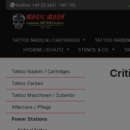
Hotline: +49 (0) 2431 - 947 190
t
 Hauptinhalt springen
Zur Suche springen
Zur Hauptnavigation springen
TATTOO NADELN / CARTRIDGES
TATTOO FARBE
HYGIENE / SCHUTZ
STENCIL & CO.
TA
Cri
Tattoo Nadeln / Cartridges
Tattoo Farben
Tattoo Maschinen / Zubehör
Aftercare / Pflege
Power Stations