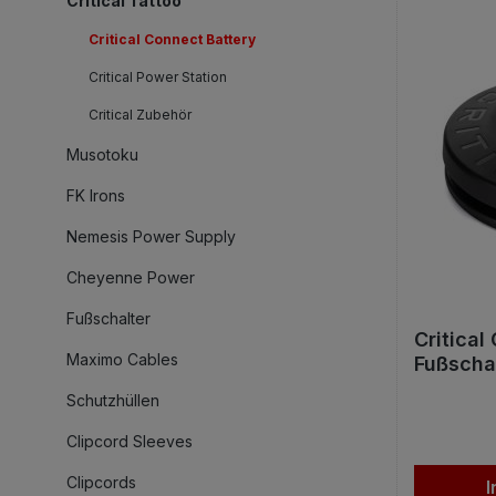
Critical Tattoo
Critical Connect Battery
Critical Power Station
Critical Zubehör
Musotoku
FK Irons
Nemesis Power Supply
Cheyenne Power
Fußschalter
Critical
Maximo Cables
Fußscha
Battery
Schutzhüllen
Clipcord Sleeves
Clipcords
I