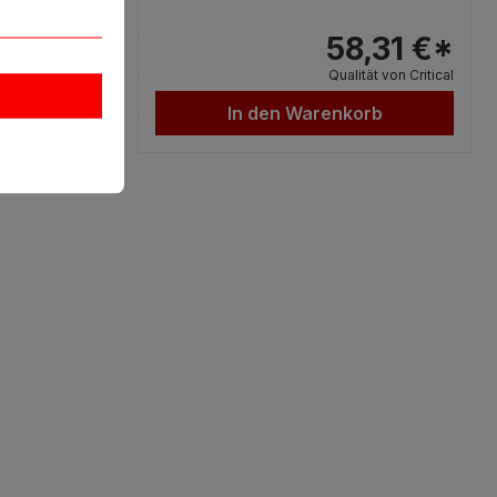
,31 €*
58,31 €*
ät von Critical
Qualität von Critical
rb
In den Warenkorb