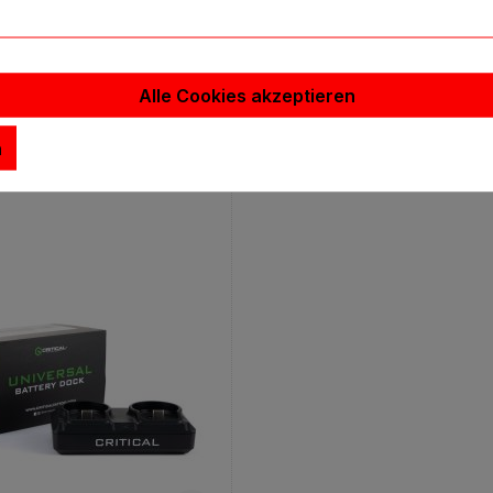
226,10 €*
58
Qualität von Critical
Qualit
Alle Cookies akzeptieren
n den Warenkorb
In den Warenko
n