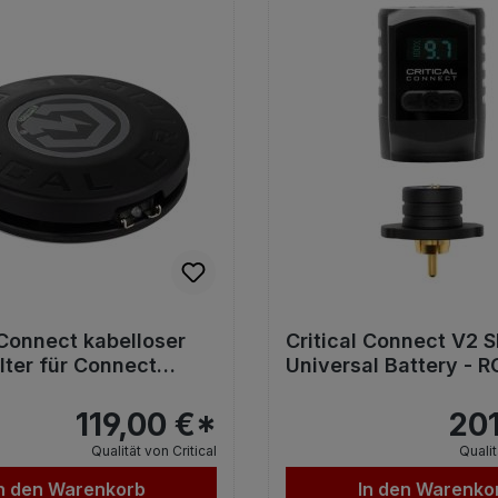
 Connect kabelloser
Critical Connect V2 S
lter für Connect
Universal Battery - 
119,00 €*
201
Qualität von Critical
Qualit
n den Warenkorb
In den Warenko