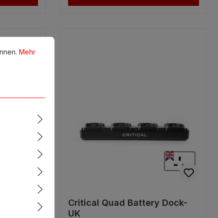
en.
Mehr Informationen ...
önnen.
Mehr
y Dock
Critical Quad Battery Dock-
UK