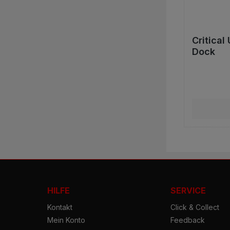
Critical
Dock
HILFE
SERVICE
Kontakt
Click & Collect
Mein Konto
Feedback