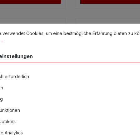
stellungen
erwendet Cookies, um eine bestmögliche Erfahrung bieten zu könn
e verwendet Cookies, um eine bestmögliche Erfahrung bieten zu k
..
einstellungen
h erforderlich
en
ng
unktionen
 Cookies
l Connect V3 Magnetic
Critical Quad Batter
e Analytics
 - RCA