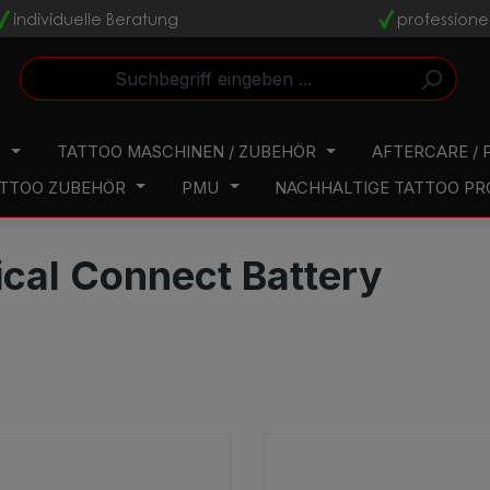
individuelle Beratung
professione
v
v
N
TATTOO MASCHINEN / ZUBEHÖR
AFTERCARE / 
TTOO ZUBEHÖR
PMU
NACHHALTIGE TATTOO P
tical Connect Battery