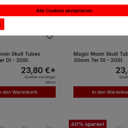
Alle Cookies akzeptieren
n
oon Skull Tubes
Magic Moon Skull Tu
r DI - 20St.
30mm 7er DI - 20St.
23,80 €*
23
Qualität von Magic
Quali
Moon
n den Warenkorb
In den Warenko
60% sparen!