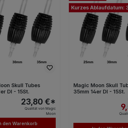
Kurzes Ablaufdatum: 
oon Skull Tubes
Magic Moon Skull Tu
r DI - 15St.
35mm 14er DI - 15St.
23,80 €*
9
Qualität von Magic
Moon
Quali
n den Warenkorb