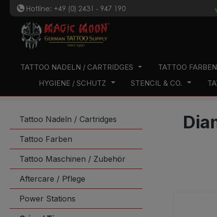
Hotline: +49 (0) 2431 - 947 190
t
 Hauptinhalt springen
Zur Suche springen
Zur Hauptnavigation springen
TATTOO NADELN / CARTRIDGES
TATTOO FARBE
HYGIENE / SCHUTZ
STENCIL & CO.
TA
Dia
Tattoo Nadeln / Cartridges
Tattoo Farben
Tattoo Maschinen / Zubehör
Aftercare / Pflege
Power Stations