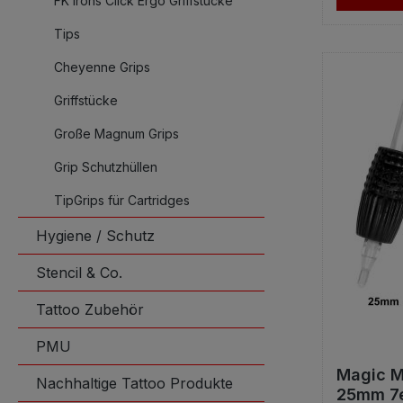
FK Irons Click Ergo Griffstücke
Tips
Cheyenne Grips
Griffstücke
Große Magnum Grips
Grip Schutzhüllen
TipGrips für Cartridges
Hygiene / Schutz
Stencil & Co.
Tattoo Zubehör
PMU
Magic M
Nachhaltige Tattoo Produkte
25mm 7er