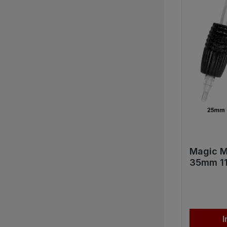
Magic M
35mm 11e
I