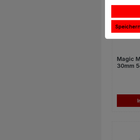
Speicher
Magic M
30mm 5e
I