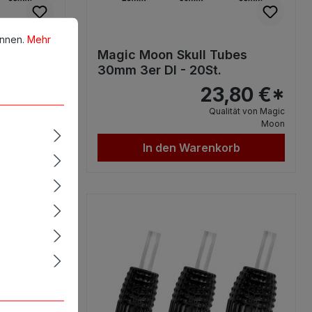
en.
Mehr Informationen ...
önnen.
Mehr
bes
Magic Moon Skull Tubes
30mm 3er DI - 20St.
,80 €*
23,80 €*
tät von Magic
Qualität von Magic
Moon
Moon
rb
In den Warenkorb