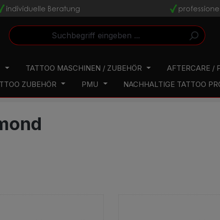
individuelle Beratung
professione
v
v
N
TATTOO MASCHINEN / ZUBEHÖR
AFTERCARE / 
TTOO ZUBEHÖR
PMU
NACHHALTIGE TATTOO P
mond