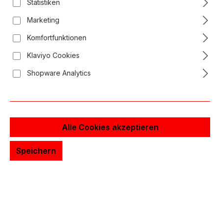
Statistiken
Bezahle sicher per Überweisung - direkt über Deine
Marketing
Bank. Überweise den Betrag im Voraus und wir
verschicken Deine Bestellung, sobald die Zahlung
Komfortfunktionen
eingegangen ist.
Klaviyo Cookies
Zahlung per Nachnahme
v
Shopware Analytics
Mit Zahlung per Nachnahme bezahlst Du erst, wenn
Deine Bestellung bei Dir ankommt. Du zahlst den Betrag
direkt an den Paketdienstleister, wenn Du Deine Ware
erhältst.
Verfügbarkeit und anfallende Nachnahmegebühren
i
Alle Cookies akzeptieren
findest Du weiter unten, in den Versandkosten für Dein
Land.
Speichern
Zahlung per Kreditkarte
v
Bezahle bequem mit Deiner Kreditkarte. Gib einfach
Deine Karteninformationen ein und wir erledigen den
Rest sicher und schnell.