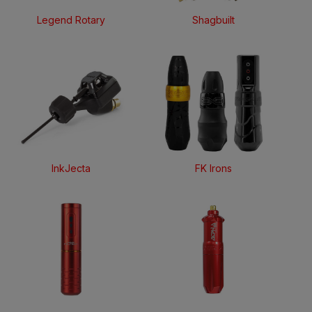
Legend Rotary
Shagbuilt
InkJecta
FK Irons