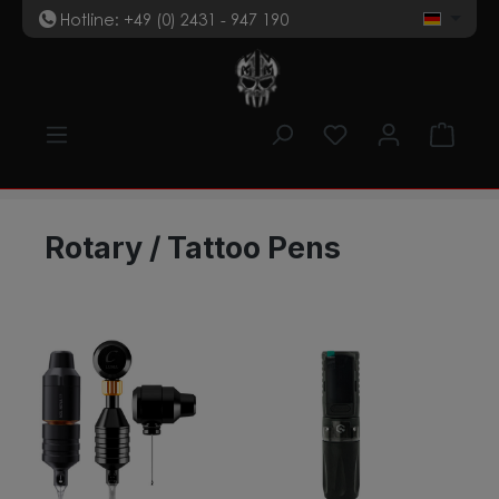
Hotline: +49 (0) 2431 - 947 190
t
Zum Hauptinhalt springen
Du hast 0 Produk
Ware
Rotary / Tattoo Pens