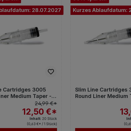
blaufdatum: 28.07.2027
Kurzes Ablaufdatum: 
ne Cartridges 3005
Slim Line Cartridges
iner Medium Taper -
Round Liner Medium 
20St.
24,99 €*
12,50 €*
13
Inhalt:
20 Stück
In
(0,63 €* / 1 Stück)
(0,6