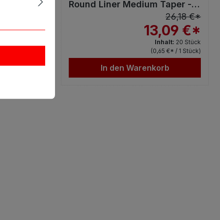
Taper -
Round Liner Medium Taper -
20St.
24,99 €*
26,18 €*
,50 €*
13,09 €*
halt:
20 Stück
Inhalt:
20 Stück
3 €* / 1 Stück)
(0,65 €* / 1 Stück)
rb
In den Warenkorb