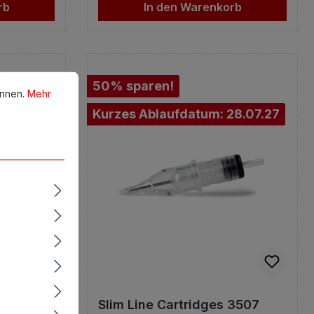
rb
In den Warenkorb
en.
Mehr Informationen ...
50% sparen!
önnen.
Mehr
Kurzes Ablaufdatum: 28.07.27
 3505
Slim Line Cartridges 3507