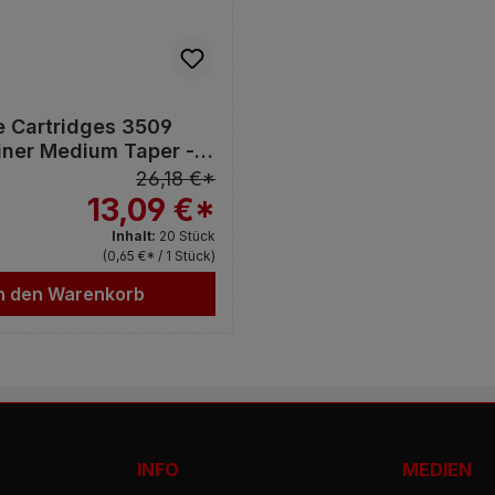
e Cartridges 3509
iner Medium Taper -
26,18 €*
13,09 €*
Inhalt:
20 Stück
(0,65 €* / 1 Stück)
n den Warenkorb
INFO
MEDIEN