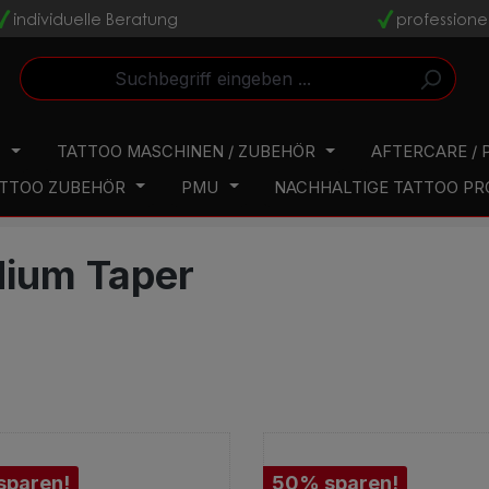
individuelle Beratung
professione
v
v
N
TATTOO MASCHINEN / ZUBEHÖR
AFTERCARE / 
TTOO ZUBEHÖR
PMU
NACHHALTIGE TATTOO P
ium Taper
sparen!
50% sparen!