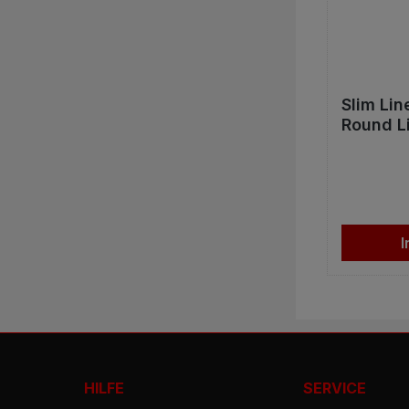
Slim Lin
Round L
20St.
I
HILFE
SERVICE