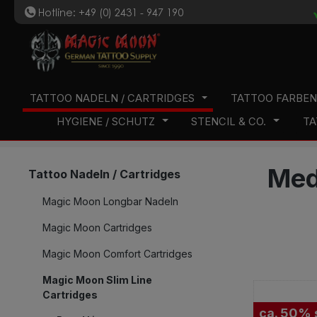
Hotline: +49 (0) 2431 - 947 190
t
 Hauptinhalt springen
Zur Suche springen
Zur Hauptnavigation springen
TATTOO NADELN / CARTRIDGES
TATTOO FARBE
HYGIENE / SCHUTZ
STENCIL & CO.
TA
Med
Tattoo Nadeln / Cartridges
Magic Moon Longbar Nadeln
Magic Moon Cartridges
Magic Moon Comfort Cartridges
Magic Moon Slim Line
Cartridges
ca. 50% 