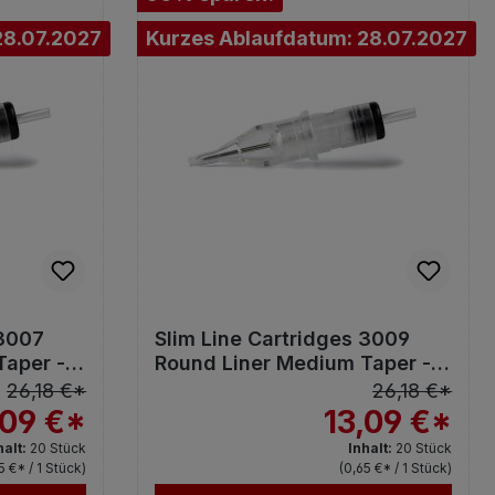
28.07.2027
Kurzes Ablaufdatum: 28.07.2027
 3007
Slim Line Cartridges 3009
Taper -
Round Liner Medium Taper -
20St.
26,18 €*
26,18 €*
,09 €*
13,09 €*
halt:
20 Stück
Inhalt:
20 Stück
5 €* / 1 Stück)
(0,65 €* / 1 Stück)