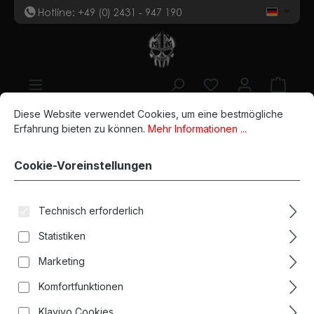
Hotline: +49 (0) 2431 - 947 190
t
Zum Hauptinhalt springen
Du hast 0 Produk
Ware
Cookie-Voreinstellungen
Diese Website verwendet Cookies, um eine bestmögliche Erfahrun
Diese Website verwendet Cookies, um eine bestmögliche
Erfahrung bieten zu können.
Mehr Informationen ...
Shagbuilt D20 Special
Cookie-Voreinstellungen
Edition
Technisch erforderlich
Statistiken
Marketing
Komfortfunktionen
Klaviyo Cookies