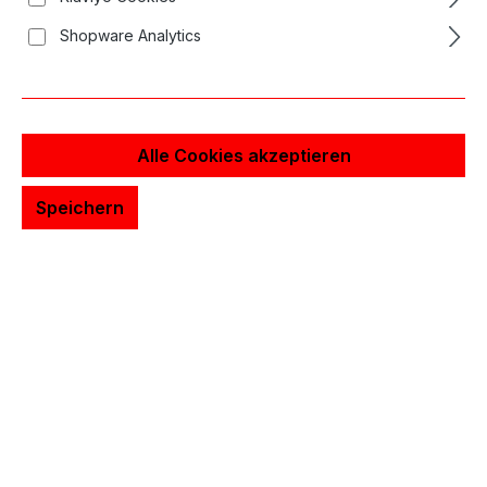
Shopware Analytics
Alle Cookies akzeptieren
Speichern
Shagbuilt D20 Special Edition
617,61 €*
Qualität von Shagbuilt