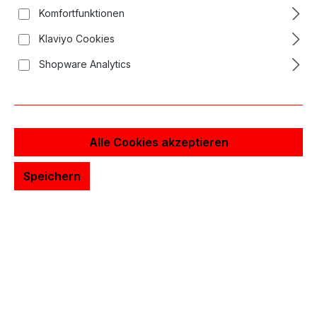
Long Taper - 20St.
Komfortfunktionen
26,18 €*
Klaviyo Cookies
Inhalt:
20 Stück
(1,31 €* / 1
Stück)
Shopware Analytics
In den Warenkorb
Alle Cookies akzeptieren
Speichern