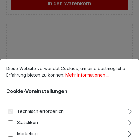
In den Warenkorb
Cookie-Voreinstellungen
Diese Website verwendet Cookies, um eine bestmögliche Erfahrun
Diese Website verwendet Cookies, um eine bestmögliche
Erfahrung bieten zu können.
Mehr Informationen ...
Cookie-Voreinstellungen
Technisch erforderlich
Statistiken
Marketing
Comfort Cartridges 2503 Round Liner