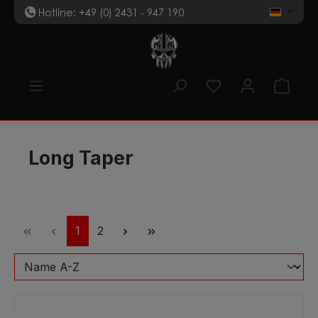
Hotline: +49 (0) 2431 - 947 190
t
Zum Hauptinhalt springen
Du hast 0 Produk
Ware
Long Taper
Seite
Seite
1
2