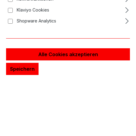
Klaviyo Cookies
50% sparen!
Shopware Analytics
Alle Cookies akzeptieren
Speichern
Long Tip Metall 11er MG closed
18,92 €*
9,46 €*