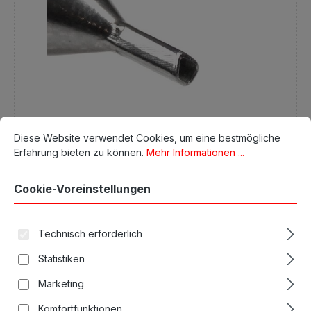
Cookie-Voreinstellungen
Diese Website verwendet Cookies, um eine bestmögliche Erfahrun
Diese Website verwendet Cookies, um eine bestmögliche
Erfahrung bieten zu können.
Mehr Informationen ...
Long Tip Metall 11er DI
Cookie-Voreinstellungen
18,92 €*
9,46 €*
Technisch erforderlich
Qualität von Magic Moon
Statistiken
In den Warenkorb
Marketing
Komfortfunktionen