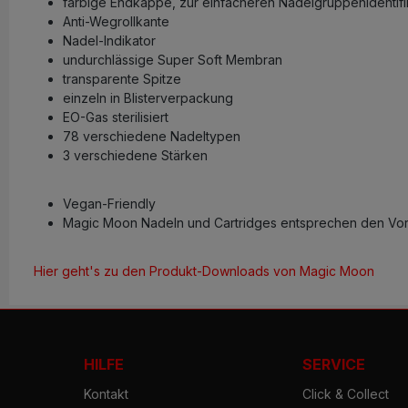
farbige Endkappe, zur einfacheren Nadelgruppenidentifi
Anti-Wegrollkante
Nadel-Indikator
undurchlässige Super Soft Membran
transparente Spitze
einzeln in Blisterverpackung
EO-Gas sterilisiert
78 verschiedene Nadeltypen
3 verschiedene Stärken
Vegan-Friendly
Magic Moon Nadeln und Cartridges entsprechen den Vors
Hier geht's zu den Produkt-Downloads von Magic Moon
HILFE
SERVICE
Kontakt
Click & Collect