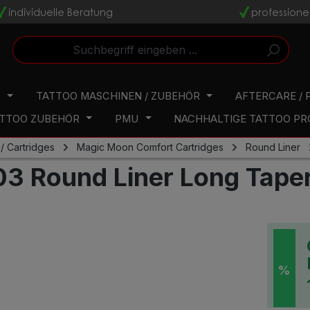
individuelle Beratung
professione
v
v
N
TATTOO MASCHINEN / ZUBEHÖR
AFTERCARE / 
TTOO ZUBEHÖR
PMU
NACHHALTIGE TATTOO P
/ Cartridges
Magic Moon Comfort Cartridges
Round Liner
3 Round Liner Long Taper
%