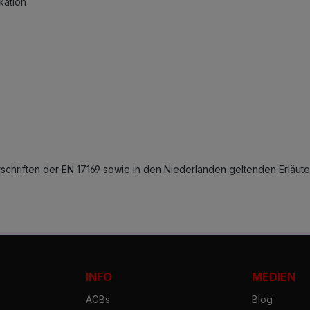
kation
chriften der EN 17169 sowie in den Niederlanden geltenden Erläut
INFO
MEDIEN
AGBs
Blog