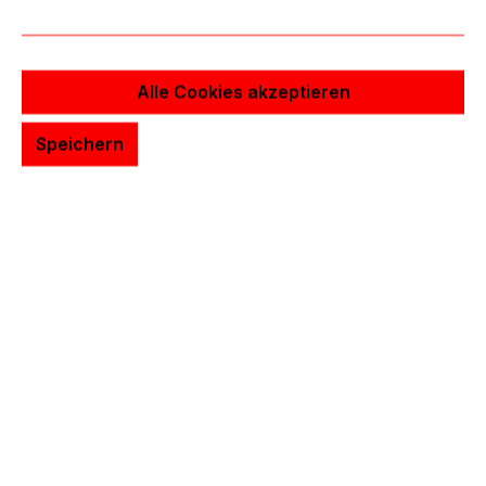
Powerstations
Alle Cookies akzeptieren
Speichern
Tattoo Nadeln & Cartridges
Grips & Tips