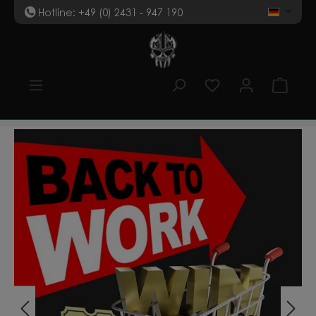
Hotline: +49 (0) 2431 - 947 190
t
Zum Hauptinhalt springen
Du hast 0 Produk
Ware
Bildergalerie überspringen