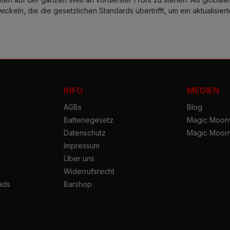
ickeln, die die gesetzlichen Standards übertrifft, um ein aktualisie
INFO
MEDIEN
AGBs
Blog
Batteriegesetz
Magic Moon®
Datenschutz
Magic Moon
Impressum
Über uns
g
Widerrufsrecht
ads
Barshop