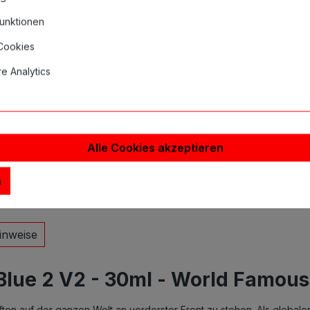
unktionen
 Cookies
e Analytics
Alle Cookies akzeptieren
n
inweise
lue 2 V2 - 30ml - World Famous
riften auf der ganzen Welt an vorderster Front zu stehen. Als glob