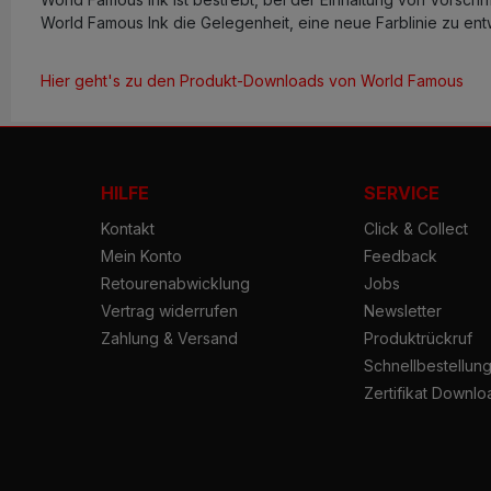
World Famous Ink die Gelegenheit, eine neue Farblinie zu entw
Hier geht's zu den Produkt-Downloads von World Famous
HILFE
SERVICE
Kontakt
Click & Collect
Mein Konto
Feedback
Retourenabwicklung
Jobs
Vertrag widerrufen
Newsletter
Zahlung & Versand
Produktrückruf
Schnellbestellun
Zertifikat Downlo