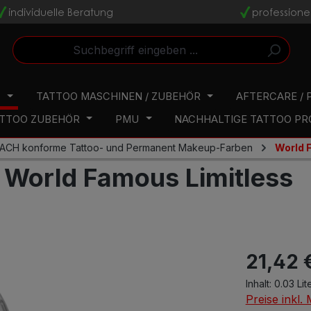
individuelle Beratung
professione
v
v
N
TATTOO MASCHINEN / ZUBEHÖR
AFTERCARE / 
TTOO ZUBEHÖR
PMU
NACHHALTIGE TATTOO P
ACH konforme Tattoo- und Permanent Makeup-Farben
World 
- World Famous Limitless
21,42 
Inhalt:
0.03 Lit
Preise inkl.