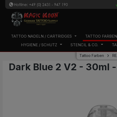
Hotline: +49 (0) 2431 - 947 190
t
 Hauptinhalt springen
Zur Suche springen
Zur Hauptnavigation springen
TATTOO NADELN / CARTRIDGES
TATTOO FARBE
HYGIENE / SCHUTZ
STENCIL & CO.
TA
Tattoo Farben
RE
Dark Blue 2 V2 - 30ml 
Bildergalerie überspringen