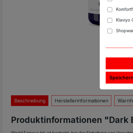
Komfortf
Klaviyo
Shopwar
Speicher
Beschreibung
Herstellerinformationen
Warnh
Produktinformationen "Dark B
World Famous Ink ist bestrebt, bei der Einhaltung von Vorsch