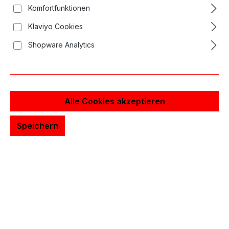
Komfortfunktionen
Klaviyo Cookies
Shopware Analytics
Alle Cookies akzeptieren
Speichern
19,04 €*
Inhalt:
0.24 Liter
(79,33 € / 1 Liter)
Preise inkl. MwSt. zzgl. Versandkosten