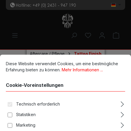
Hotline: +49 (0) 2431 - 947 190
t
Zum Hauptinhalt springen
Du hast 0 Produk
Ware
Aftercare / Pflege
Tattoo Finish
Cookie-Voreinstellungen
Diese Website verwendet Cookies, um eine bestmögliche Erfahrun
Diese Website verwendet Cookies, um eine bestmögliche
Unistar Skinstich 240ml
Erfahrung bieten zu können.
Mehr Informationen ...
Cookie-Voreinstellungen
Technisch erforderlich
Bildergalerie überspringen
Statistiken
Marketing