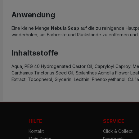
Anwendung
Eine kleine Menge
Nebula Soap
auf die zu reinigende Hautpa
wiederholen, um Farbreste und Rückstände zu entfernen und d
Inhaltsstoffe
Aqua, PEG 40 Hydrogenated Castor Oil, Capryloyl Caproyl Met
Carthamus Tinctorius Seed Oil, Spilanthes Acmella Flower Le
Extract, Tocopherol, Glycerin, Lecithin, Phenoxyethanol, C.I. 1
HILFE
SERVICE
Kontakt
Click & Collect
Mein Konto
Feedback