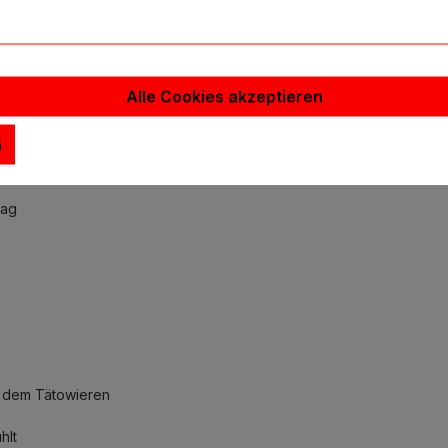
 Tätowieren
ttoo Sitzung
ilen
Alle Cookies akzeptieren
n
es Hautgefühl
tag
h dem Tätowieren
hlt