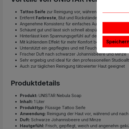
Tattoo Seife
zur Reinigung vor, während und nach dem
Entfernt
Farbreste
, Blut und Rückstände während der Ta
Angenehme Konsistenz für einfaches Auftragen und Verte
Schäumt gut und lässt sich schnell abspülen
Hinterlässt kein Spannungsgefühl auf der Haut
Speicher
Mit kühlendem Effekt für mehr Komfort beim Tätowieren
Unterstützt ein gepflegtes und mit Feuchtigkeit versorgt
Frischer Duft nach schwarzer Johannisbeere und Minze
Sehr ergiebig und ideal für den professionellen Studioall
Auch zur täglichen Reinigung tätowierter Haut geeignet
Produktdetails
Produkt:
UNISTAR Nebula Soap
Inhalt:
1 Liter
Produkttyp:
Flüssige Tattoo Seife
Anwendung:
Reinigung der Haut vor, während und nac
Duft:
Schwarze Johannisbeere und Minze
Hautgefühl:
Frisch, gepflegt, weich und angenehm gekü