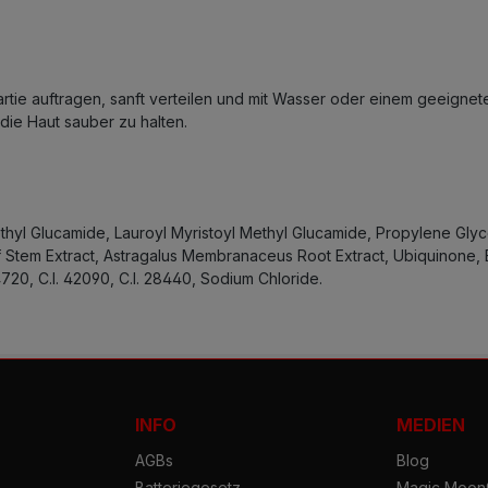
rtie auftragen, sanft verteilen und mit Wasser oder einem geeigne
ie Haut sauber zu halten.
hyl Glucamide, Lauroyl Myristoyl Methyl Glucamide, Propylene Glyc
af Stem Extract, Astragalus Membranaceus Root Extract, Ubiquinone,
4720, C.I. 42090, C.I. 28440, Sodium Chloride.
INFO
MEDIEN
AGBs
Blog
Batteriegesetz
Magic Moon®