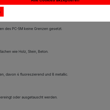
tler und Gestaltungsprofis wie Architekten und Agenturen; für Li
iner einfachen Verwendung ist er auch ein ideales Werkzeug für An
n
ten des PC-5M keine Grenzen gesetzt.
lächen wie Holz, Stein, Beton.
ben, davon 4 fluoreszierend und 8 metallic.
gereingt oder ausgetauscht werden.