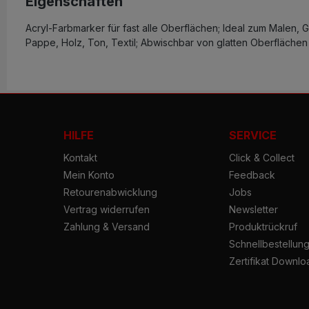
Eigenschaften
Acryl-Farbmarker für fast alle Oberflächen; Ideal zum Malen,
Pappe, Holz, Ton, Textil; Abwischbar von glatten Oberflächen 
HILFE
SERVICE
Kontakt
Click & Collect
Mein Konto
Feedback
Retourenabwicklung
Jobs
Vertrag widerrufen
Newsletter
Zahlung & Versand
Produktrückruf
Schnellbestellun
Zertifikat Downlo