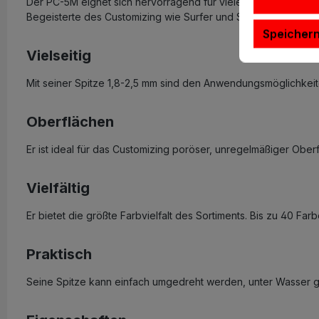
Der PC-5M eignet sich hervorragend für viele Anwender: Küns
Begeisterte des Customizing wie Surfer und Skater. Wegen se
Speicher
Vielseitig
Mit seiner Spitze 1,8-2,5 mm sind den Anwendungsmöglichkei
Oberflächen
Er ist ideal für das Customizing poröser, unregelmäßiger Oberf
Vielfältig
Er bietet die größte Farbvielfalt des Sortiments. Bis zu 40 Far
Praktisch
Seine Spitze kann einfach umgedreht werden, unter Wasser 