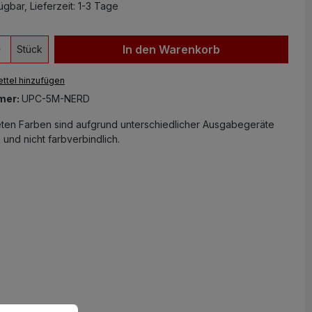
gbar, Lieferzeit: 1-3 Tage
 Anzahl: Gib den gewünschten Wert ein 
In den Warenkorb
Stück
ttel hinzufügen
mer:
UPC-5M-NERD
eten Farben sind aufgrund unterschiedlicher Ausgabegeräte
 und nicht farbverbindlich.
en.
Mehr Informationen ...