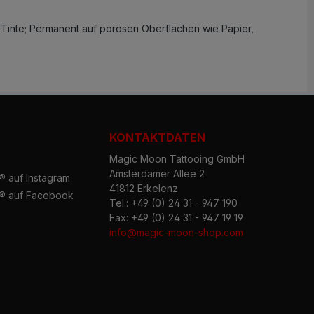
e Tinte; Permanent auf porösen Oberflächen wie Papier,
KONTAKTDATEN
Magic Moon Tattooing GmbH
Amsterdamer Allee 2
 auf Instagram
41812 Erkelenz
® auf Facebook
Tel.: +49 (0) 24 31 - 947 190
Fax: +49 (0) 24 31 - 947 19 19
info@magic-moon-shop.com