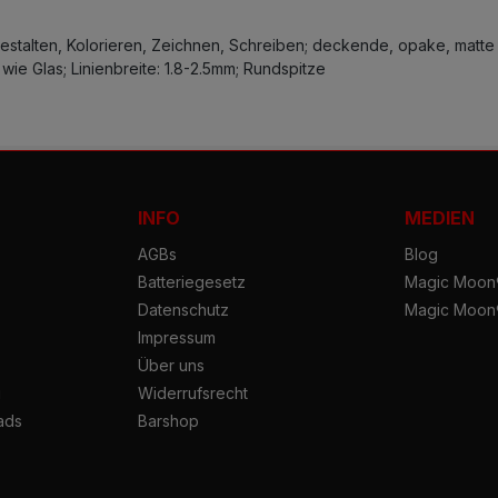
 Gestalten, Kolorieren, Zeichnen, Schreiben; deckende, opake, matt
wie Glas; Linienbreite: 1.8-2.5mm; Rundspitze
INFO
MEDIEN
AGBs
Blog
Batteriegesetz
Magic Moon®
Datenschutz
Magic Moon
Impressum
Über uns
g
Widerrufsrecht
ads
Barshop