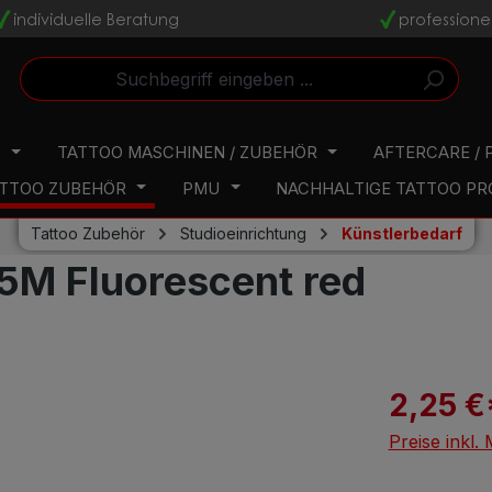
individuelle Beratung
professione
v
v
N
TATTOO MASCHINEN / ZUBEHÖR
AFTERCARE / 
TTOO ZUBEHÖR
PMU
NACHHALTIGE TATTOO P
Tattoo Zubehör
Studioeinrichtung
Künstlerbedarf
M Fluorescent red
2,25 €
Preise inkl.