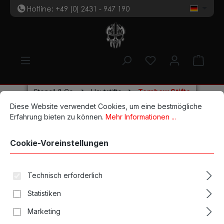
Hotline: +49 (0) 2431 - 947 190
t
Zum Hauptinhalt springen
Du hast 0 Produk
Ware
Stencil & Co.
Hautstifte
Tombow Stifte
Cookie-Voreinstellungen
Diese Website verwendet Cookies, um eine bestmögliche Erfahrun
Diese Website verwendet Cookies, um eine bestmögliche
Tombow ABT Dual Brush
Erfahrung bieten zu können.
Mehr Informationen ...
scarlet
Cookie-Voreinstellungen
Technisch erforderlich
Bildergalerie überspringen
Statistiken
Marketing