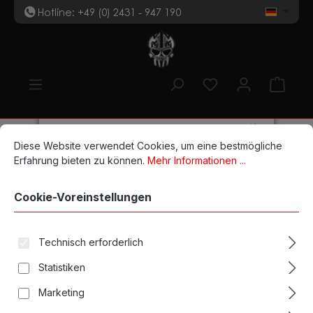
Hotline: +49 (0) 2431 - 947 190
t
Zum Hauptinhalt springen
Du hast 0 Produk
Ware
Stencil & Co.
Hautstifte
Tombow Stifte
Cookie-Voreinstellungen
Diese Website verwendet Cookies, um eine bestmögliche Erfahrun
Diese Website verwendet Cookies, um eine bestmögliche
Tombow ABT Dual Brush red
Erfahrung bieten zu können.
Mehr Informationen ...
Cookie-Voreinstellungen
Bildergalerie überspringen
Technisch erforderlich
Statistiken
Marketing