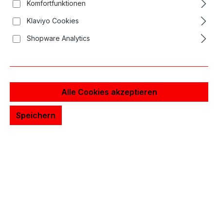
Komfortfunktionen
Klaviyo Cookies
Shopware Analytics
Alle Cookies akzeptieren
Speichern
4,17 €*
Preise inkl. MwSt. zzgl. Versandkosten
Sofort verfügbar, Lieferzeit: 1-3 Tage