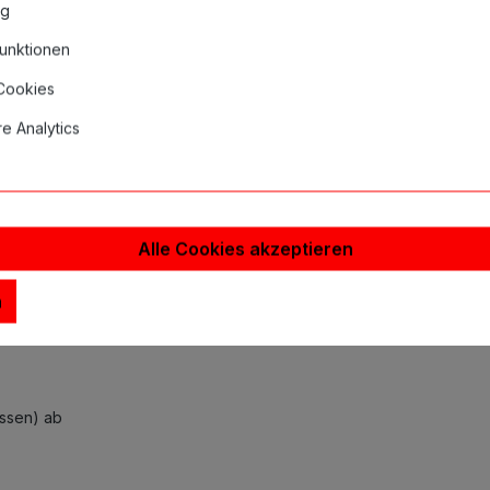
ng
passende S
unktionen
 Cookies
e Analytics
inweise
 Liner 4014 Long Taper"
Alle Cookies akzeptieren
n
ossen) ab