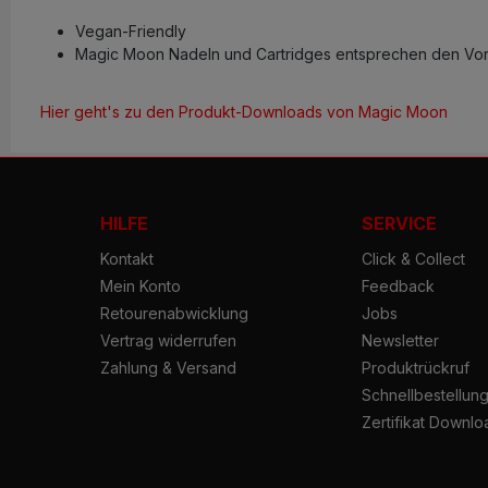
Vegan-Friendly
Magic Moon Nadeln und Cartridges entsprechen den Vors
Hier geht's zu den Produkt-Downloads von Magic Moon
HILFE
SERVICE
Kontakt
Click & Collect
Mein Konto
Feedback
Retourenabwicklung
Jobs
Vertrag widerrufen
Newsletter
Zahlung & Versand
Produktrückruf
Schnellbestellun
Zertifikat Downlo