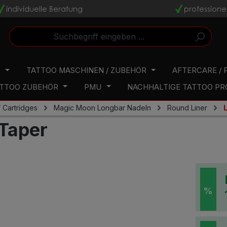
individuelle Beratung
professione
v
v
N
TATTOO MASCHINEN / ZUBEHÖR
AFTERCARE / 
TTOO ZUBEHÖR
PMU
NACHHALTIGE TATTOO P
 Cartridges
Magic Moon Longbar Nadeln
Round Liner
L
Taper
%