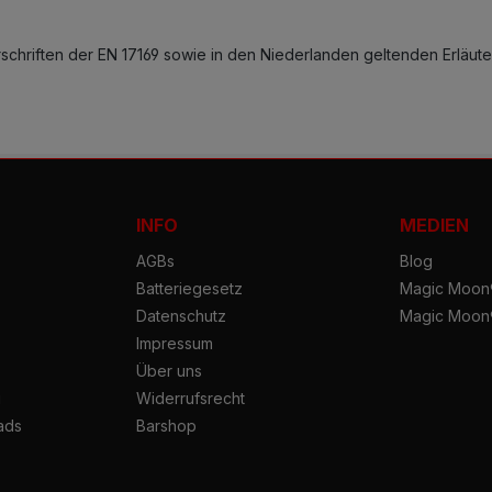
chriften der EN 17169 sowie in den Niederlanden geltenden Erläut
INFO
MEDIEN
AGBs
Blog
Batteriegesetz
Magic Moon®
Datenschutz
Magic Moon
Impressum
Über uns
g
Widerrufsrecht
ads
Barshop