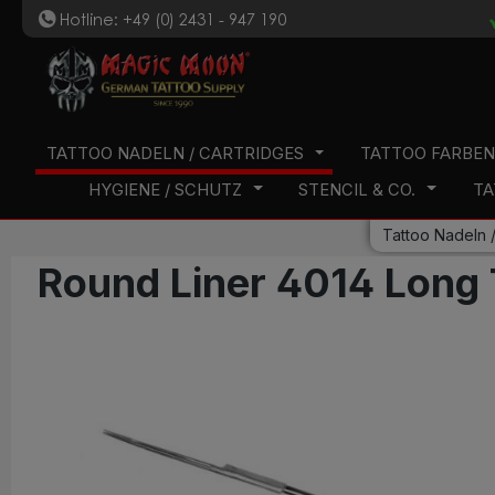
Hotline: +49 (0) 2431 - 947 190
t
 Hauptinhalt springen
Zur Suche springen
Zur Hauptnavigation springen
TATTOO NADELN / CARTRIDGES
TATTOO FARBE
HYGIENE / SCHUTZ
STENCIL & CO.
TA
Tattoo Nadeln /
Round Liner 4014 Long 
Bildergalerie überspringen