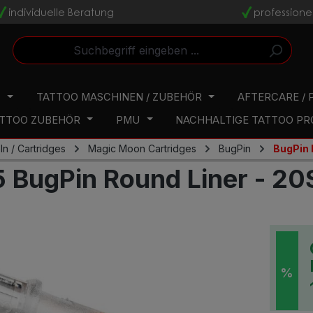
individuelle Beratung
professione
v
v
N
TATTOO MASCHINEN / ZUBEHÖR
AFTERCARE / 
TTOO ZUBEHÖR
PMU
NACHHALTIGE TATTOO P
n / Cartridges
Magic Moon Cartridges
BugPin
BugPin 
 BugPin Round Liner - 20
%