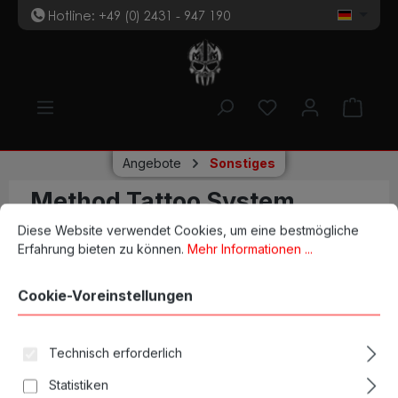
Hotline: +49 (0) 2431 - 947 190
t
Zum Hauptinhalt springen
Du hast 0 Produk
Ware
Angebote
Sonstiges
Method Tattoo System
Cookie-Voreinstellungen
Diese Website verwendet Cookies, um eine bestmögliche Erfahrun
Trenner 1 Stk.
Diese Website verwendet Cookies, um eine bestmögliche
Erfahrung bieten zu können.
Mehr Informationen ...
Cookie-Voreinstellungen
Technisch erforderlich
Bildergalerie überspringen
Statistiken