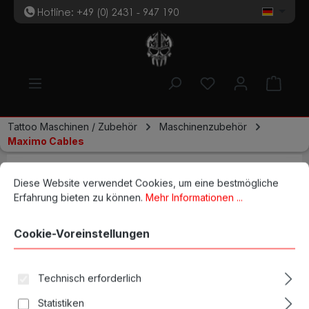
Hotline: +49 (0) 2431 - 947 190
t
Zum Hauptinhalt springen
Du hast 0 Produk
Ware
Tattoo Maschinen / Zubehör
Maschinenzubehör
Maximo Cables
Maximo RCA Right Angle
Cookie-Voreinstellungen
Diese Website verwendet Cookies, um eine bestmögliche Erfahrun
Diese Website verwendet Cookies, um eine bestmögliche
Cable schwarz
Erfahrung bieten zu können.
Mehr Informationen ...
Cookie-Voreinstellungen
Technisch erforderlich
Statistiken