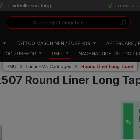
individuelle Beratung
professione
v
v
N
TATTOO MASCHINEN / ZUBEHÖR
AFTERCARE / 
TTOO ZUBEHÖR
PMU
NACHHALTIGE TATTOO P
PMU
Lunar PMU Cartridges
Round Liner Long Taper
507 Round Liner Long Tap
%