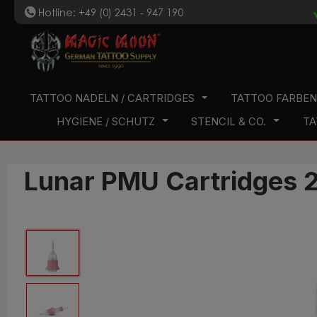
Hotline: +49 (0) 2431 - 947 190
t
 Hauptinhalt springen
Zur Suche springen
Zur Hauptnavigation springen
TATTOO NADELN / CARTRIDGES
TATTOO FARBE
HYGIENE / SCHUTZ
STENCIL & CO.
TA
Lunar PMU Cartridges 2
Bildergalerie überspringen