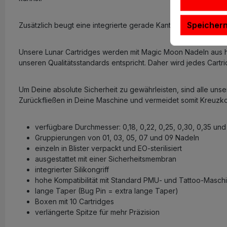
Speicher
Zusätzlich beugt eine integrierte gerade Kante dem Wegrollen
Unsere Lunar Cartridges werden mit Magic Moon Nadeln aus ho
unseren Qualitätsstandards entspricht. Daher wird jedes Cartrid
Um Deine absolute Sicherheit zu gewährleisten, sind alle unser
Zurückfließen in Deine Maschine und vermeidet somit Kreuzko
verfügbare Durchmesser: 0,18, 0,22, 0,25, 0,30, 0,35 un
Gruppierungen von 01, 03, 05, 07 und 09 Nadeln
einzeln in Blister verpackt und EO-sterilisiert
ausgestattet mit einer Sicherheitsmembran
integrierter Silikongriff
hohe Kompatibilität mit Standard PMU- und Tattoo-Masch
lange Taper (Bug Pin = extra lange Taper)
Boxen mit 10 Cartridges
verlängerte Spitze für mehr Präzision