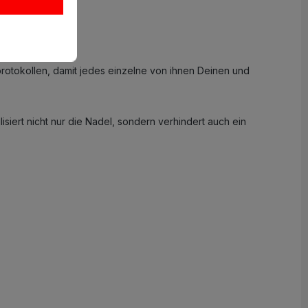
rotokollen, damit jedes einzelne von ihnen Deinen und
isiert nicht nur die Nadel, sondern verhindert auch ein