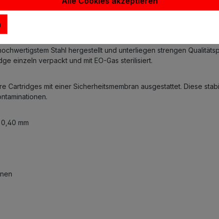
Alle Cookies akzeptieren
n
 des Cartridges vor.
chwertigstem Stahl hergestellt und unterliegen strengen Qualitätsp
ge einzeln verpackt und mit EO-Gas sterilisiert.
e Cartridges mit einer Sicherheitsmembran ausgestattet. Diese stabil
ntaminationen.
d 0,40 mm
inen