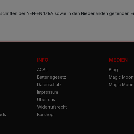
chriften der NEN-EN 17169 sowie in den Niederlanden geltenden E
INFO
MEDIEN
AGBs
Blog
Batteriegesetz
Magic Moon®
Datenschutz
Magic Moon
Impressum
Über uns
g
Widerrufsrecht
ads
Barshop