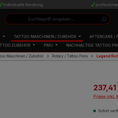
individuelle Beratung
professione
v
v
N
TATTOO MASCHINEN / ZUBEHÖR
AFTERCARE / 
TTOO ZUBEHÖR
PMU
NACHHALTIGE TATTOO P
too Maschinen / Zubehör
Rotary / Tattoo Pens
Legend Rot
237,41
Preise inkl.
Sofort verfü