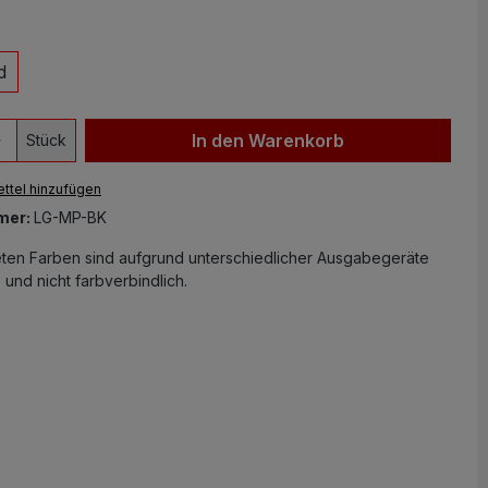
ählen
d
 Anzahl: Gib den gewünschten Wert ein 
In den Warenkorb
Stück
ttel hinzufügen
mer:
LG-MP-BK
eten Farben sind aufgrund unterschiedlicher Ausgabegeräte
 und nicht farbverbindlich.