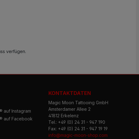
uss verfügen.
KONTAKTDATEN
Magic Moon Tattooing GmbH
Amsterdamer Allee 2
 auf Instagram
41812 Erkelenz
® auf Facebook
Tel.: +49 (0) 24 31 - 947 190
Fax: +49 (0) 24 31 - 947 19 19
info@magic-moon-shop.com