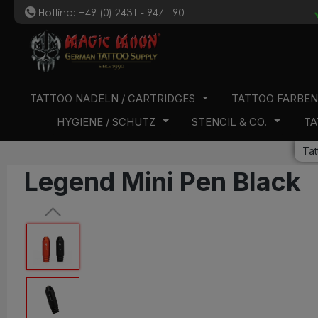
Hotline: +49 (0) 2431 - 947 190
t
 Hauptinhalt springen
Zur Suche springen
Zur Hauptnavigation springen
TATTOO NADELN / CARTRIDGES
TATTOO FARBE
HYGIENE / SCHUTZ
STENCIL & CO.
TA
Tat
Legend Mini Pen Black
Bildergalerie überspringen