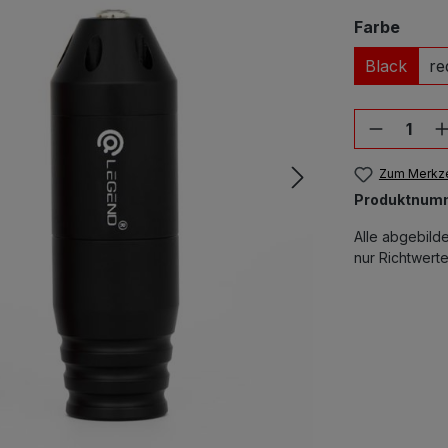
ausw
Farbe
Black
re
Produkt
Zum Merkze
Produktnum
Alle abgebild
nur Richtwerte