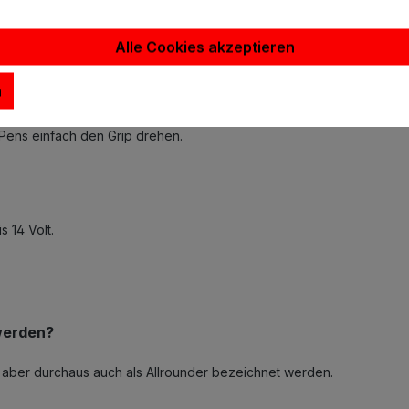
Alle Cookies akzeptieren
too Pen einstellen?
n
Pens einfach den Grip drehen.
 14 Volt.
werden?
n aber durchaus auch als Allrounder bezeichnet werden.