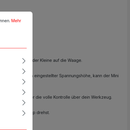
en.
Mehr Informationen ...
önnen.
Mehr
arte 111g bringt der Kleine auf die Waage.
Liner ab. Je nach eingestellter Spannungshöhe, kann der Mini
omit hast Du immer die volle Kontrolle über dein Werkzeug.
lediglich den Grip drehst.