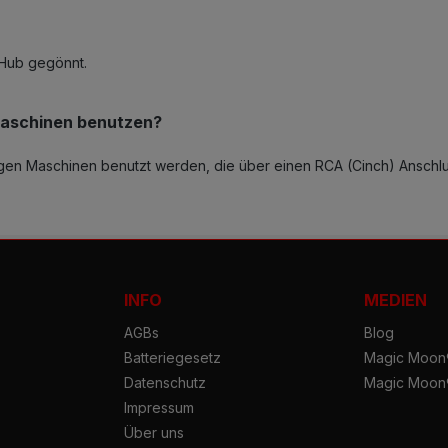
 Hub gegönnt.
 Maschinen benutzen?
gigen Maschinen benutzt werden, die über einen RCA (Cinch) Anschl
INFO
MEDIEN
AGBs
Blog
Batteriegesetz
Magic Moon®
Datenschutz
Magic Moon
Impressum
Über uns