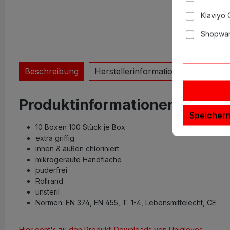
Klaviyo
Shopwar
Beschreibung
Herstellerinformationen
Warnh
Produktinformationen "Latexh
Speicher
10 Boxen 100 Stück je Box
extra griffig
innen & außen chloriniert
mikrogeraute Handfläche
puderfrei
Rollrand
unsteril
Normen: EN 374, EN 455, T. 1-4, Lebensmittelecht, CE
Hier geht's zu den Produkt-Downloads von Unigloves