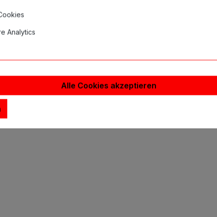
 Cookies
e Analytics
inweise
Alle Cookies akzeptieren
andschuhe Select Black L, puder
n