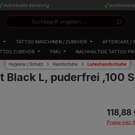
individuelle Beratung
professione
v
v
N
TATTOO MASCHINEN / ZUBEHÖR
AFTERCARE / 
TTOO ZUBEHÖR
PMU
NACHHALTIGE TATTOO P
Hygiene / Schutz
Handschuhe
Latexhandschuhe
Black L, puderfrei ,100 S
118,88
Preise inkl.