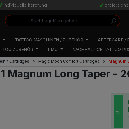
individuelle Beratung
professione
v
v
N
TATTOO MASCHINEN / ZUBEHÖR
AFTERCARE / 
TTOO ZUBEHÖR
PMU
NACHHALTIGE TATTOO P
ln / Cartridges
Magic Moon Comfort Cartridges
Magnum L
11 Magnum Long Taper - 2
%