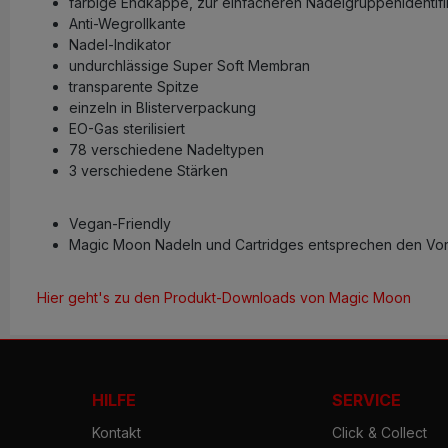
farbige Endkappe, zur einfacheren Nadelgruppenidentifi
Anti-Wegrollkante
Nadel-Indikator
undurchlässige Super Soft Membran
transparente Spitze
einzeln in Blisterverpackung
EO-Gas sterilisiert
78 verschiedene Nadeltypen
3 verschiedene Stärken
Vegan-Friendly
Magic Moon Nadeln und Cartridges entsprechen den Vors
Hier geht's zu den Produkt-Downloads von Magic Moon
HILFE
SERVICE
Kontakt
Click & Collect