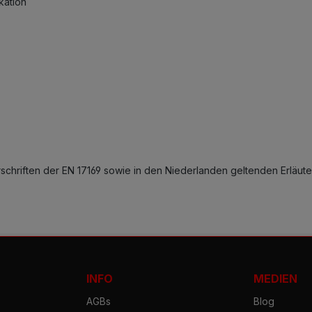
kation
chriften der EN 17169 sowie in den Niederlanden geltenden Erläut
INFO
MEDIEN
AGBs
Blog