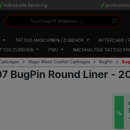
individuelle Beratung
professione
v
v
N
TATTOO MASCHINEN / ZUBEHÖR
AFTERCARE / 
TTOO ZUBEHÖR
PMU
NACHHALTIGE TATTOO P
Cartridges
Magic Moon Comfort Cartridges
BugPin
Bug
7 BugPin Round Liner - 2
%