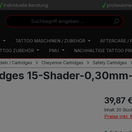
individuelle Beratung
professione
v
v
N
TATTOO MASCHINEN / ZUBEHÖR
AFTERCARE / 
TTOO ZUBEHÖR
PMU
NACHHALTIGE TATTOO P
deln / Cartridges
Cheyenne Cartridges
Safety Cartridges
ridges 15-Shader-0,30mm
39,87 
Inhalt:
20 Stü
Preise inkl.