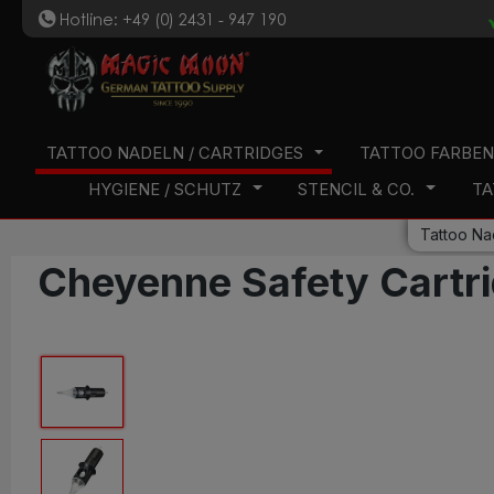
Hotline: +49 (0) 2431 - 947 190
t
 Hauptinhalt springen
Zur Suche springen
Zur Hauptnavigation springen
TATTOO NADELN / CARTRIDGES
TATTOO FARBE
HYGIENE / SCHUTZ
STENCIL & CO.
TA
Tattoo Na
Cheyenne Safety Cart
Bildergalerie überspringen