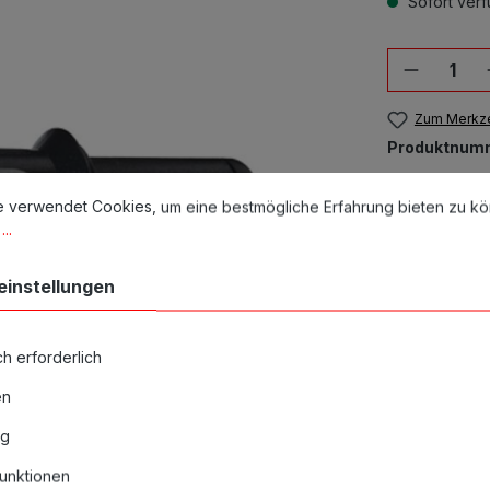
Sofort verfü
Produkt
Zum Merkze
Produktnum
stellungen
erwendet Cookies, um eine bestmögliche Erfahrung bieten zu könn
Alle abgebild
e verwendet Cookies, um eine bestmögliche Erfahrung bieten zu k
nur Richtwerte
..
einstellungen
h erforderlich
en
ng
unktionen