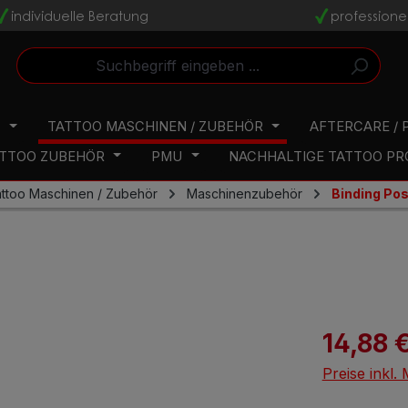
individuelle Beratung
professione
v
v
N
TATTOO MASCHINEN / ZUBEHÖR
AFTERCARE / 
TTOO ZUBEHÖR
PMU
NACHHALTIGE TATTOO P
ttoo Maschinen / Zubehör
Maschinenzubehör
Binding Po
14,88 
Preise inkl.