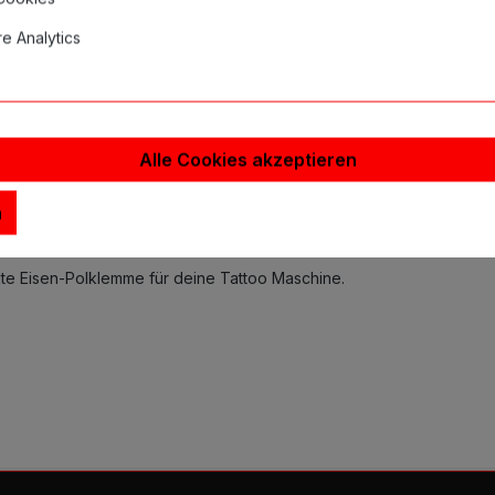
e Analytics
inweise
Alle Cookies akzeptieren
n
g Post Iron"
kte Eisen-Polklemme für deine Tattoo Maschine.