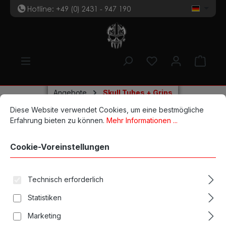
Hotline: +49 (0) 2431 - 947 190
t
Zum Hauptinhalt springen
Du hast 0 Produk
Ware
Angebote
Skull Tubes + Grips
Cookie-Voreinstellungen
Diese Website verwendet Cookies, um eine bestmögliche Erfahrun
Diese Website verwendet Cookies, um eine bestmögliche
Big Magnum Grip 6 mm
Erfahrung bieten zu können.
Mehr Informationen ...
Cookie-Voreinstellungen
Technisch erforderlich
Bildergalerie überspringen
Statistiken
Marketing