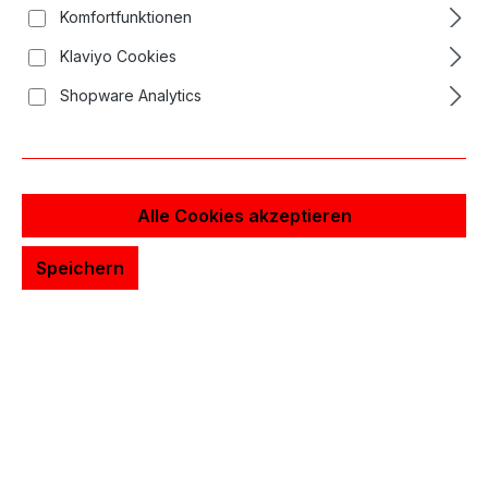
Komfortfunktionen
Klaviyo Cookies
Shopware Analytics
Alle Cookies akzeptieren
Speichern
%
21,42 €*
42,83 €*
(49.99% gespart)
Preise inkl. MwSt. zzgl. Versandkosten